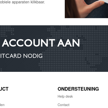
obiele apparaten klikbaar.
S ACCOUNT AAN
DITCARD NODIG
UCT
ONDERSTEUNING
Help desk
den
Contact