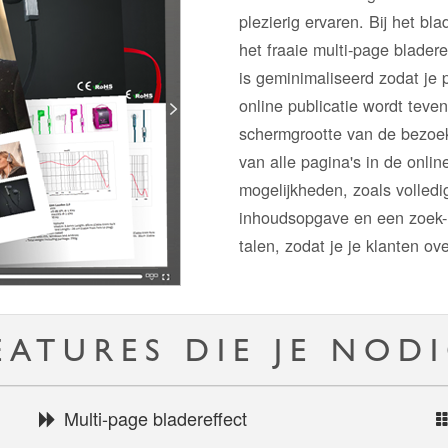
plezierig ervaren. Bij het bl
het fraaie multi-page blader
is geminimaliseerd zodat je 
online publicatie wordt teve
schermgrootte van de bezoek
van alle pagina's in de online
mogelijkheden, zoals volled
inhoudsopgave en een zoek- e
talen, zodat je je klanten ov
EATURES DIE JE NOD
Multi-page bladereffect